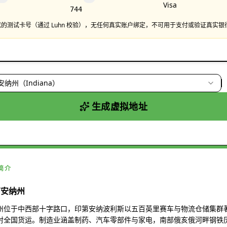
Visa
744
的测试卡号（通过 Luhn 校验），无任何真实账户绑定，不可用于支付或验证真实银
纳州（Indiana）
生成虚拟地址
简介
第安纳州
州位于中西部十字路口，印第安纳波利斯以五百英里赛车与物流仓储集群
射全国货运。制造业涵盖制药、汽车零部件与家电，南部俄亥俄河畔钢铁