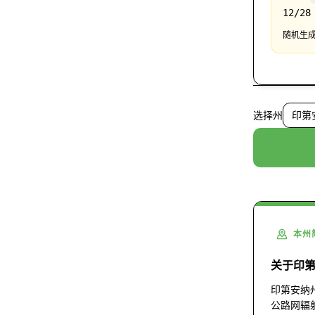
12/28
随机生成
选择州
印第安
本州
关于印
印第安纳
公路网辐