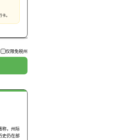
行卡。
仅限免税州
著称，州际
历史仍在部