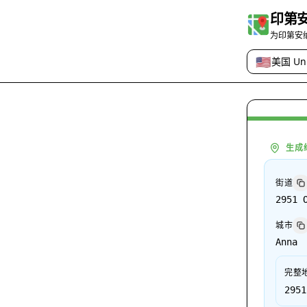
印第
为印第安
🇺🇸
美国 Uni
国家或地区
生成
街道
2951 
城市
Anna
完整
2951