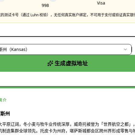
Visa
998
的测试卡号（通过 Luhn 校验），无任何真实账户绑定，不可用于支付或验证真实银
州（Kansas）
生成虚拟地址
简介
萨斯州
大平原辽阔，冬小麦与牧牛业传统深厚，威奇托被誉为「世界航空之都」
机制造集群全球领先。托皮卡为州府，堪萨斯城都会区跨州界形成零售与