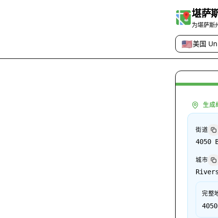
堪萨
为堪萨斯
🇺🇸
美国 Uni
国家或地区
生成
街道
4050 
城市
River
完整
4050