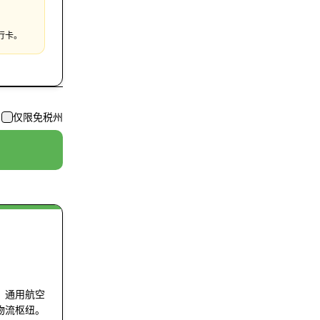
行卡。
仅限免税州
，通用航空
物流枢纽。