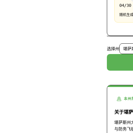
04/30
随机生成
选择州
堪萨斯
本州
关于堪
堪萨斯州
与防务飞