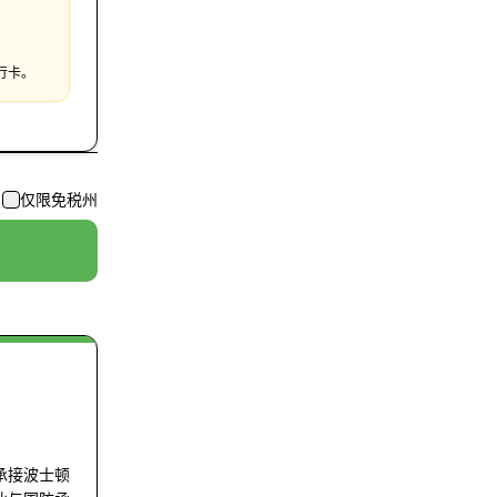
行卡。
仅限免税州
承接波士顿