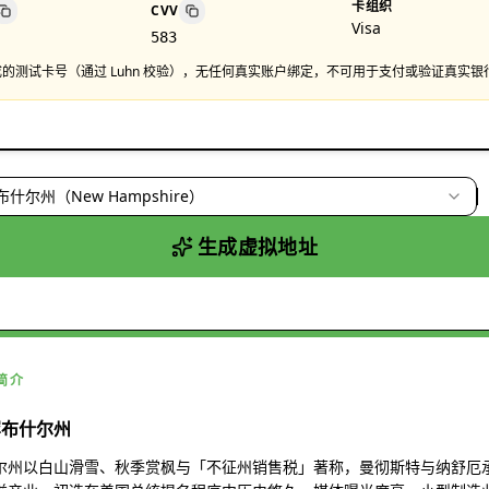
卡组织
CVV
Visa
583
的测试卡号（通过 Luhn 校验），无任何真实账户绑定，不可用于支付或验证真实银
什尔州（New Hampshire）
生成虚拟地址
简介
罕布什尔州
尔州以白山滑雪、秋季赏枫与「不征州销售税」著称，曼彻斯特与纳舒厄