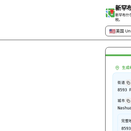
新罕
新罕布什
税。
🇺🇸
美国 Uni
国家或地区
生成
街道
8593 
城市
Nashu
完整
8593