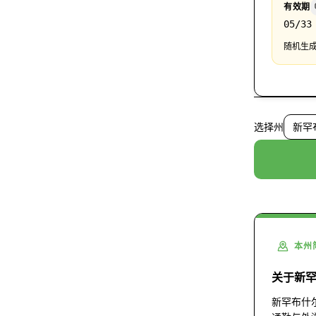
有效期
05/33
随机生成
选择州
新罕布
本州
关于新
新罕布什