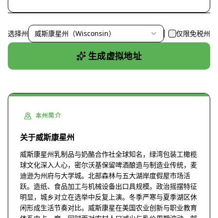
选择州
威斯康星州（Wisconsin）
仅限免税州
生成虚拟地址
本州简介
关于威斯康星州
威斯康星州乳制品与奶酪合作社全球知名，绿湾包装工橄榄
球文化深入人心，密尔沃基保留啤酒酿造与制造业传统，麦
迪逊为州府与大学城。北部森林与五大湖岸度假屋市场活
跃。造纸、食品加工与机械设备出口具规模。政治摇摆特征
明显，城乡对立在选举中反复上演。冬季严寒与夏季湖区休
闲形成生活节奏对比。威斯康星在美国农业创新与职业教育