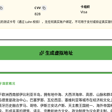
卡组织
CVV
Visa
828
的测试卡号（通过 Luhn 校验），无任何真实账户绑定，不可用于支付或验证真实银
生成虚拟地址
牙国家概况
于欧洲西南部伊比利亚半岛，拥有地中海、大西洋海岸、高原、山脉和群
马德里是政治中心，巴塞罗那、瓦伦西亚、塞维利亚等城市在经济和文化
班牙历史融合罗马、哥特、伊斯兰安达卢斯、天主教王国统一、海外帝国
段，形成丰富的建筑、语言、宗教和地方文化。政治制度为议会君主制，