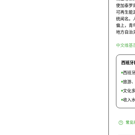
使加泰罗
可再生能
统闻名。
偏上，青
地方自治
中文维基
西班牙
西班
旅游
文化
收入
常见