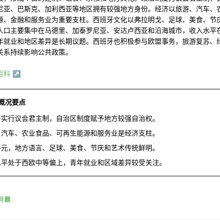
尼亚、巴斯克、加利西亚等地区拥有较强地方身份。经济以旅游、汽车、
源、金融和服务业为重要支柱。西班牙文化以弗拉明戈、足球、美食、节
人口主要集中在马德里、加泰罗尼亚、安达卢西亚和沿海城市，收入水平
年就业和地区差异是长期议题。西班牙也积极参与欧盟事务，旅游复苏、
关系持续影响公共政策。
百科
↗
概况要点
牙实行议会君主制，自治区制度赋予地方较强自治权。
、汽车、农业食品、可再生能源和服务业是经济支柱。
多元，地方语言、足球、美食、节庆和艺术传统鲜明。
水平处于西欧中等偏上，青年就业和区域差异较受关注。
问题